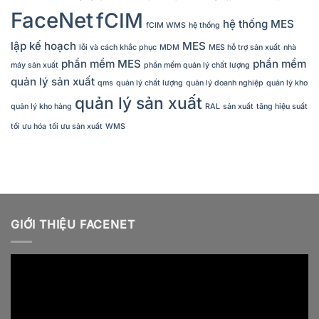
FaceNet
fCIM
hệ thống MES
fCIM WMS
hệ thống
lập kế hoạch
MES
lỗi và cách khắc phục
MDM
MES hỗ trợ sản xuất
nhà
phần mềm MES
phần mềm
máy sản xuất
phần mềm quản lý chất lượng
quản lý sản xuất
qms
quản lý chất lượng
quản lý doanh nghiệp
quản lý kho
quản lý sản xuất
quản lý kho hàng
RAL
sản xuất
tăng hiệu suất
tối ưu hóa
tối ưu sản xuất
WMS
GIỚI THIỆU FACENET
Video
Player