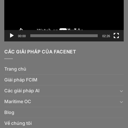
00:00
02:26
CÁC GIẢI PHÁP CỦA FACENET
Trang chủ
Giải pháp FCIM
Các giải pháp AI
Maritime OC
Blog
Về chúng tôi