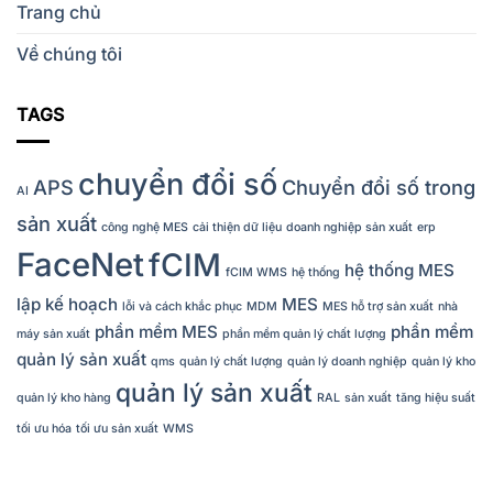
Trang chủ
Về chúng tôi
TAGS
chuyển đổi số
APS
Chuyển đổi số trong
AI
sản xuất
công nghệ MES
cải thiện dữ liệu
doanh nghiệp sản xuất
erp
FaceNet
fCIM
hệ thống MES
fCIM WMS
hệ thống
lập kế hoạch
MES
lỗi và cách khắc phục
MDM
MES hỗ trợ sản xuất
nhà
phần mềm MES
phần mềm
máy sản xuất
phần mềm quản lý chất lượng
quản lý sản xuất
qms
quản lý chất lượng
quản lý doanh nghiệp
quản lý kho
quản lý sản xuất
quản lý kho hàng
RAL
sản xuất
tăng hiệu suất
tối ưu hóa
tối ưu sản xuất
WMS