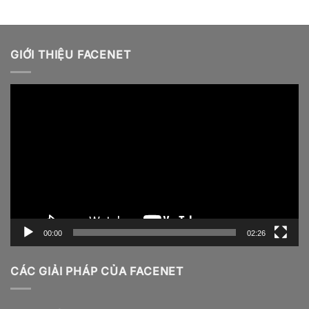
GIỚI THIỆU FACENET
Video
Player
00:00
02:26
CÁC GIẢI PHÁP CỦA FACENET