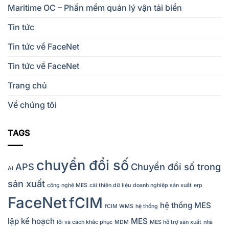
Maritime OC – Phần mềm quản lý vận tải biển
Tin tức
Tin tức về FaceNet
Tin tức về FaceNet
Trang chủ
Về chúng tôi
TAGS
chuyển đổi số
APS
Chuyển đổi số trong
AI
sản xuất
công nghệ MES
cải thiện dữ liệu
doanh nghiệp sản xuất
erp
FaceNet
fCIM
hệ thống MES
fCIM WMS
hệ thống
lập kế hoạch
MES
lỗi và cách khắc phục
MDM
MES hỗ trợ sản xuất
nhà