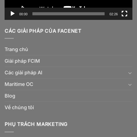
00:00
02:26
CÁC GIẢI PHÁP CỦA FACENET
Trang chủ
Giải pháp FCIM
Các giải pháp AI
Maritime OC
Blog
Về chúng tôi
PHỤ TRÁCH MARKETING