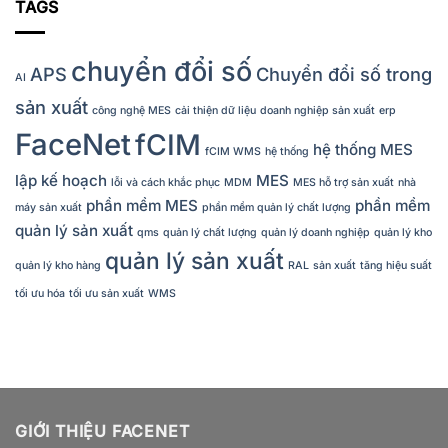
TAGS
chuyển đổi số
APS
Chuyển đổi số trong
AI
sản xuất
công nghệ MES
cải thiện dữ liệu
doanh nghiệp sản xuất
erp
FaceNet
fCIM
hệ thống MES
fCIM WMS
hệ thống
lập kế hoạch
MES
lỗi và cách khắc phục
MDM
MES hỗ trợ sản xuất
nhà
phần mềm MES
phần mềm
máy sản xuất
phần mềm quản lý chất lượng
quản lý sản xuất
qms
quản lý chất lượng
quản lý doanh nghiệp
quản lý kho
quản lý sản xuất
quản lý kho hàng
RAL
sản xuất
tăng hiệu suất
tối ưu hóa
tối ưu sản xuất
WMS
GIỚI THIỆU FACENET