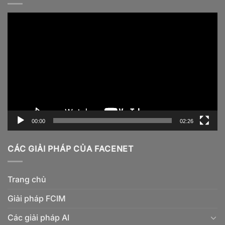
Video
Player
00:00
02:26
CÁC GIẢI PHÁP CỦA FACENET
Trang chủ
Giải pháp FCIM
Các giải pháp AI