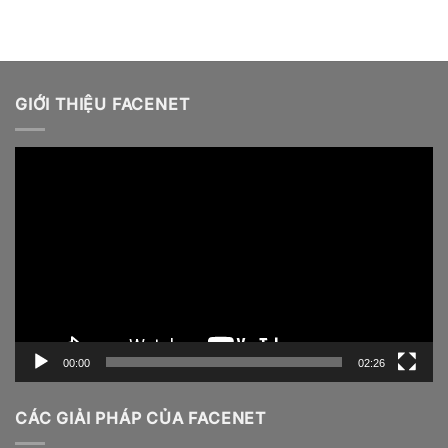
GIỚI THIỆU FACENET
Video
Player
00:00
02:26
CÁC GIẢI PHÁP CỦA FACENET