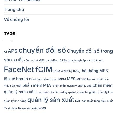
Trang chủ
Về chúng tôi
TAGS
chuyển đổi số
APS
Chuyển đổi số trong
AI
sản xuất
công nghệ MES
cải thiện dữ liệu
doanh nghiệp sản xuất
erp
FaceNet
fCIM
hệ thống MES
fCIM WMS
hệ thống
lập kế hoạch
MES
lỗi và cách khắc phục
MDM
MES hỗ trợ sản xuất
nhà
phần mềm MES
phần mềm
máy sản xuất
phần mềm quản lý chất lượng
quản lý sản xuất
qms
quản lý chất lượng
quản lý doanh nghiệp
quản lý kho
quản lý sản xuất
quản lý kho hàng
RAL
sản xuất
tăng hiệu suất
tối ưu hóa
tối ưu sản xuất
WMS