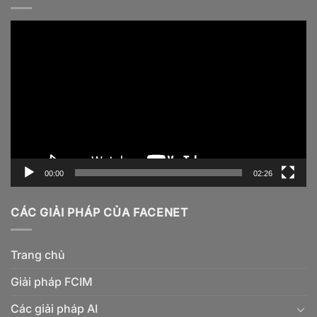
Video
Player
00:00
02:26
CÁC GIẢI PHÁP CỦA FACENET
Trang chủ
Giải pháp FCIM
Các giải pháp AI