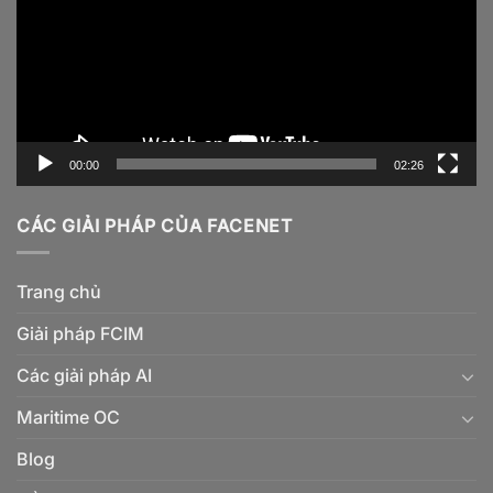
00:00
02:26
CÁC GIẢI PHÁP CỦA FACENET
Trang chủ
Giải pháp FCIM
Các giải pháp AI
Maritime OC
Blog