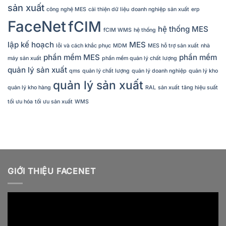
sản xuất
công nghệ MES
cải thiện dữ liệu
doanh nghiệp sản xuất
erp
FaceNet
fCIM
hệ thống MES
fCIM WMS
hệ thống
lập kế hoạch
MES
lỗi và cách khắc phục
MDM
MES hỗ trợ sản xuất
nhà
phần mềm MES
phần mềm
máy sản xuất
phần mềm quản lý chất lượng
quản lý sản xuất
qms
quản lý chất lượng
quản lý doanh nghiệp
quản lý kho
quản lý sản xuất
quản lý kho hàng
RAL
sản xuất
tăng hiệu suất
tối ưu hóa
tối ưu sản xuất
WMS
GIỚI THIỆU FACENET
Video
Player