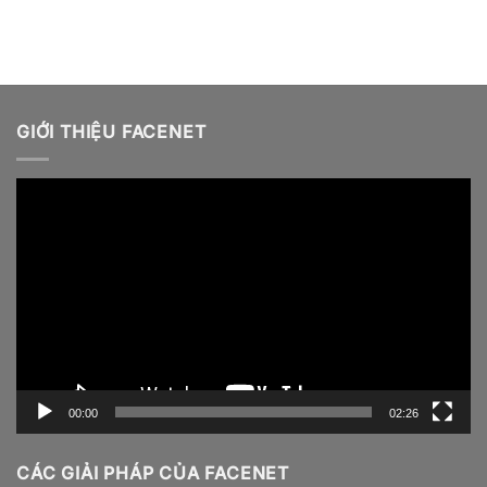
GIỚI THIỆU FACENET
Video
Player
00:00
02:26
CÁC GIẢI PHÁP CỦA FACENET