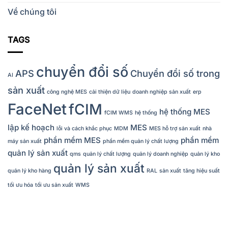
Về chúng tôi
TAGS
chuyển đổi số
APS
Chuyển đổi số trong
AI
sản xuất
công nghệ MES
cải thiện dữ liệu
doanh nghiệp sản xuất
erp
FaceNet
fCIM
hệ thống MES
fCIM WMS
hệ thống
lập kế hoạch
MES
lỗi và cách khắc phục
MDM
MES hỗ trợ sản xuất
nhà
phần mềm MES
phần mềm
máy sản xuất
phần mềm quản lý chất lượng
quản lý sản xuất
qms
quản lý chất lượng
quản lý doanh nghiệp
quản lý kho
quản lý sản xuất
quản lý kho hàng
RAL
sản xuất
tăng hiệu suất
tối ưu hóa
tối ưu sản xuất
WMS