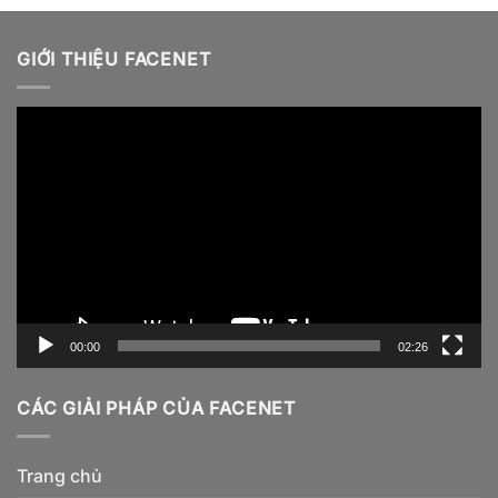
GIỚI THIỆU FACENET
Video
Player
00:00
02:26
CÁC GIẢI PHÁP CỦA FACENET
Trang chủ