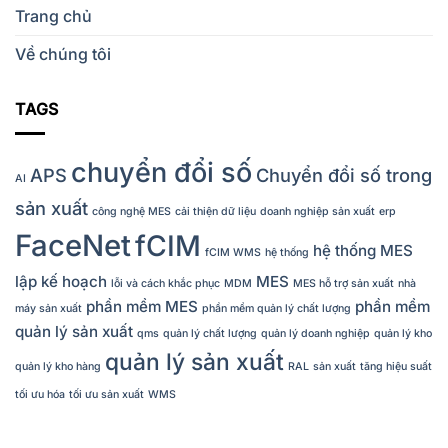
Trang chủ
Về chúng tôi
TAGS
chuyển đổi số
APS
Chuyển đổi số trong
AI
sản xuất
công nghệ MES
cải thiện dữ liệu
doanh nghiệp sản xuất
erp
FaceNet
fCIM
hệ thống MES
fCIM WMS
hệ thống
lập kế hoạch
MES
lỗi và cách khắc phục
MDM
MES hỗ trợ sản xuất
nhà
phần mềm MES
phần mềm
máy sản xuất
phần mềm quản lý chất lượng
quản lý sản xuất
qms
quản lý chất lượng
quản lý doanh nghiệp
quản lý kho
quản lý sản xuất
quản lý kho hàng
RAL
sản xuất
tăng hiệu suất
tối ưu hóa
tối ưu sản xuất
WMS