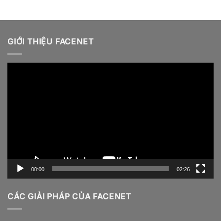
GIỚI THIỆU FACENET
Video
Player
00:00
02:26
CÁC GIẢI PHÁP CỦA FACENET