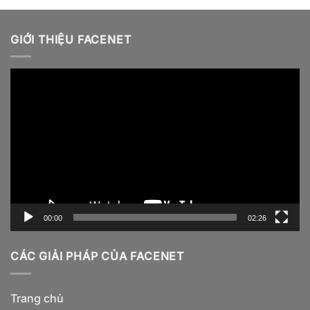
GIỚI THIỆU FACENET
Video
Player
00:00
02:26
CÁC GIẢI PHÁP CỦA FACENET
Trang chủ