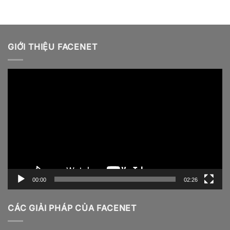
GIỚI THIỆU FACENET
Video
Player
00:00
02:26
CÁC GIẢI PHÁP CỦA FACENET