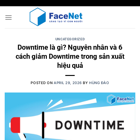
Skip
to
content
UNCATEGORIZED
Downtime là gì? Nguyên nhân và 6
cách giảm Downtime trong sản xuất
hiệu quả
POSTED ON
APRIL 29, 2026
BY
HÙNG ĐÀO