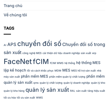
Trang chủ
Về chúng tôi
TAGS
chuyển đổi số
APS
Chuyển đổi số trong
AI
sản xuất
công nghệ MES
cải thiện dữ liệu
doanh nghiệp sản xuất
erp
FaceNet
fCIM
hệ thống MES
fCIM WMS
hệ thống
lập kế hoạch
MES
lỗi và cách khắc phục
MDM
MES hỗ trợ sản xuất
nhà
phần mềm MES
phần mềm
máy sản xuất
phần mềm quản lý chất lượng
quản lý sản xuất
qms
quản lý chất lượng
quản lý doanh nghiệp
quản lý kho
quản lý sản xuất
quản lý kho hàng
RAL
sản xuất
tăng hiệu suất
tối ưu hóa
tối ưu sản xuất
WMS