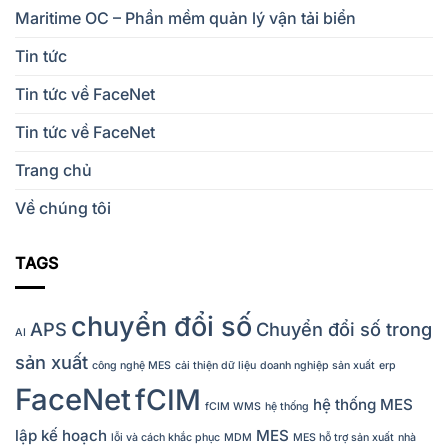
Maritime OC – Phần mềm quản lý vận tải biển
Tin tức
Tin tức về FaceNet
Tin tức về FaceNet
Trang chủ
Về chúng tôi
TAGS
chuyển đổi số
APS
Chuyển đổi số trong
AI
sản xuất
công nghệ MES
cải thiện dữ liệu
doanh nghiệp sản xuất
erp
FaceNet
fCIM
hệ thống MES
fCIM WMS
hệ thống
lập kế hoạch
MES
lỗi và cách khắc phục
MDM
MES hỗ trợ sản xuất
nhà