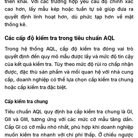
triển khai. Với các trường hợp yêu cầu độ chính xác
cao hơn, lấy mẫu kép hoặc tuần tự sẽ giúp đưa ra
quyết định linh hoạt hơn, dù phức tạp hơn về mặt
thống kê.
Các cấp độ kiểm tra trong tiêu chuẩn AQL
Trong hệ thống AQL, cấp độ kiểm tra đóng vai trò
quyết định đến
quy mô mẫu được lấy và mức độ tin cậy
của kết quả kiểm tra
. Tùy theo mức độ rủi ro chấp nhận
được, đặc thù sản phẩm và mối quan hệ với nhà cung
cấp, doanh nghiệp có thể lựa chọn
cấp kiểm tra chung
hoặc
cấp kiểm tra đặc biệt
.
Cấp kiểm tra chung
Tiêu chuẩn AQL quy định ba cấp kiểm tra chung là
GI,
GII và GIII, tương ứng với các mức cỡ mẫu tăng dần.
Cấp GI có cỡ mẫu nhỏ nhất, phù hợp khi doanh nghiệp
muốn kiểm tra nhanh với chi phí thấp. Ở chiều ngược