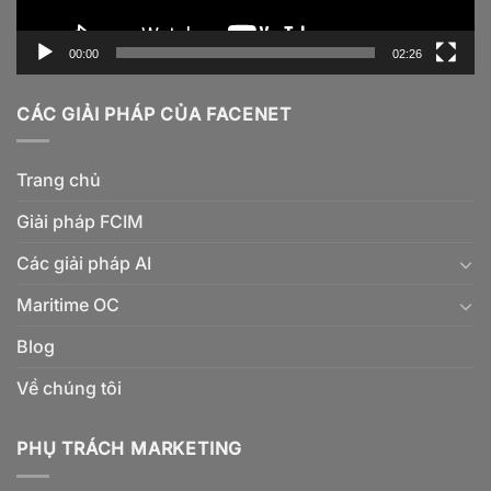
00:00
02:26
CÁC GIẢI PHÁP CỦA FACENET
Trang chủ
Giải pháp FCIM
Các giải pháp AI
Maritime OC
Blog
Về chúng tôi
PHỤ TRÁCH MARKETING