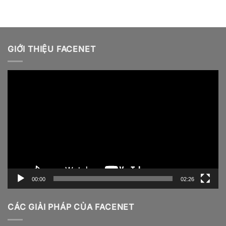
GIỚI THIỆU FACENET
Video
Player
00:00
02:26
CÁC GIẢI PHÁP CỦA FACENET