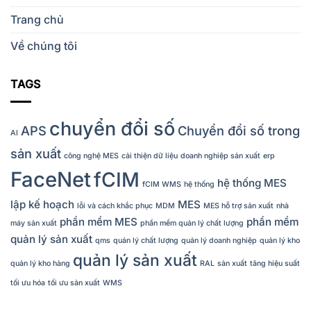
Trang chủ
Về chúng tôi
TAGS
chuyển đổi số
APS
Chuyển đổi số trong
AI
sản xuất
công nghệ MES
cải thiện dữ liệu
doanh nghiệp sản xuất
erp
FaceNet
fCIM
hệ thống MES
fCIM WMS
hệ thống
lập kế hoạch
MES
lỗi và cách khắc phục
MDM
MES hỗ trợ sản xuất
nhà
phần mềm MES
phần mềm
máy sản xuất
phần mềm quản lý chất lượng
quản lý sản xuất
qms
quản lý chất lượng
quản lý doanh nghiệp
quản lý kho
quản lý sản xuất
quản lý kho hàng
RAL
sản xuất
tăng hiệu suất
tối ưu hóa
tối ưu sản xuất
WMS