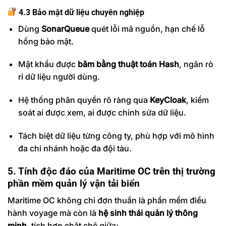
4.3 Bảo mật dữ liệu chuyên nghiệp
Dùng
SonarQueue
quét lỗi mã nguồn, hạn chế lỗ
hổng bảo mật.
Mật khẩu được
băm bằng thuật toán Hash
, ngăn rò
rỉ dữ liệu người dùng.
Hệ thống phân quyền rõ ràng qua
KeyCloak
, kiểm
soát ai được xem, ai được chỉnh sửa dữ liệu.
Tách biệt dữ liệu từng công ty, phù hợp với mô hình
đa chi nhánh hoặc đa đội tàu.
5. Tính độc đáo của Maritime OC trên thị trường
phần mềm quản lý vận tải biển
Maritime OC không chỉ đơn thuần là phần mềm điều
hành voyage mà còn là
hệ sinh thái quản lý thông
minh
, tích hợp chặt chẽ giữa: