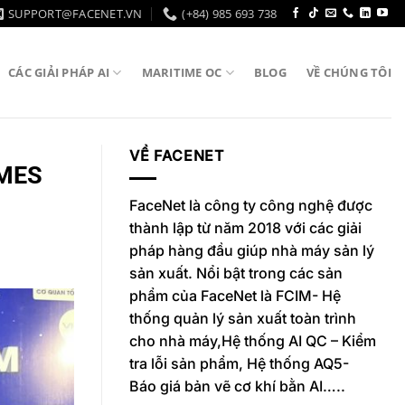
SUPPORT@FACENET.VN
(+84) 985 693 738
CÁC GIẢI PHÁP AI
MARITIME OC
BLOG
VỀ CHÚNG TÔI
VỀ FACENET
 MES
FaceNet là công ty công nghệ được
thành lập từ năm 2018 với các giải
pháp hàng đầu giúp nhà máy sản lý
sản xuất. Nổi bật trong các sản
phẩm của FaceNet là FCIM- Hệ
thống quản lý sản xuất toàn trình
cho nhà máy,Hệ thống AI QC – Kiểm
tra lỗi sản phẩm, Hệ thống AQ5-
Báo giá bản vẽ cơ khí bằn AI…..