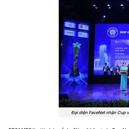
Đại diện FaceNet nhận Cup và