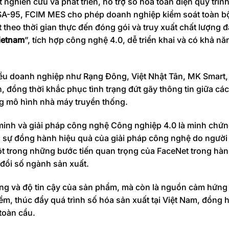
nghiên cứu và phát triển, hỗ trợ số hóa toàn diện quy trìn
 ISA-95, FCIM MES cho phép doanh nghiệp kiểm soát toàn bộ
 theo thời gian thực đến đóng gói và truy xuất chất lượng đ
ietnam
”, tích hợp công nghệ 4.0, dễ triển khai và có khả nă
hiều doanh nghiệp như Rạng Đông, Việt Nhật Tân, MK Smart,
, đồng thời khắc phục tình trạng đứt gãy thông tin giữa cá
ng mô hình nhà máy truyền thống.
minh và giải pháp công nghệ Công nghiệp 4.0
là minh chứn
à sự đồng hành hiệu quả của giải pháp công nghệ do người 
ột trong những bước tiến quan trọng của FaceNet trong hàn
 đổi số ngành sản xuất.
ượng và độ tin cậy của sản phẩm, mà còn là nguồn cảm hứng
mềm, thúc đẩy quá trình số hóa sản xuất tại Việt Nam, đồng
toàn cầu.