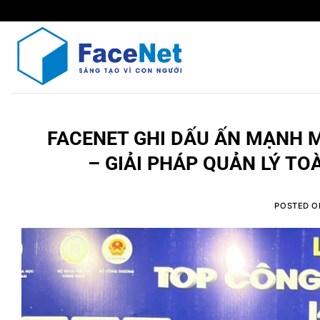
Skip
to
content
FACENET GHI DẤU ẤN MẠNH MẼ
– GIẢI PHÁP QUẢN LÝ T
POSTED 