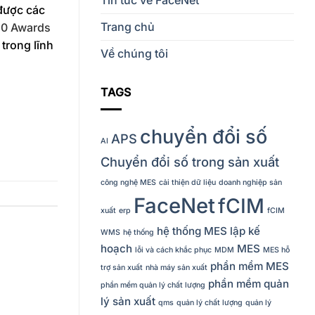
được các
Trang chủ
.0 Awards
trong lĩnh
Về chúng tôi
TAGS
chuyển đổi số
APS
AI
Chuyển đổi số trong sản xuất
công nghệ MES
cải thiện dữ liệu
doanh nghiệp sản
FaceNet
fCIM
xuất
erp
fCIM
hệ thống MES
lập kế
WMS
hệ thống
hoạch
MES
lỗi và cách khắc phục
MDM
MES hỗ
phần mềm MES
trợ sản xuất
nhà máy sản xuất
phần mềm quản
phần mềm quản lý chất lượng
lý sản xuất
qms
quản lý chất lượng
quản lý