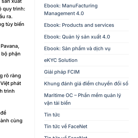
h sản xuất
Ebook: ManuFacturing
 quy trình:
Management 4.0
ầu ra.
ng tùy biến
Ebook: Products and services
Ebook: Quản lý sản xuất 4.0
 Pavana,
Ebook: Sản phẩm và dịch vụ
c bộ phận
eKYC Solution
Giải pháp FCIM
g rõ ràng
Việt phát
Khung đánh giá điểm chuyển đổi số
h trình
Maritime OC – Phần mềm quản lý
vận tải biển
 để
Tin tức
 hành cùng
Tin tức về FaceNet
Tin tức về FaceNet