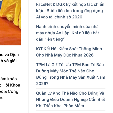
FaceNet & DGX ký kết hợp tác chiến
lược: Bước tiến lớn trong ứng dụng
AI vào tài chính số 2026
Hành trình chuyển mình của nhà
máy nhựa An Lập: Khi dữ liệu bắt
đầu “lên tiếng”
IOT Kết Nối Kiểm Soát Thông Minh
ao và Dịch
Cho Nhà Máy Đúc Nhựa 2026
 và giải
TPM Là Gì? Tối Ưu TPM Bảo Trì Bảo
Dưỡng Máy Móc Thế Nào Cho
Đúng Trong Nhà Máy Sản Xuất Năm
giám khảo
2026?
ác Hội Khoa
học & Công
Quản Lý Kho Thế Nào Cho Đúng Và
c.
Những Điều Doanh Nghiệp Cần Biết
Khi Triển Khai Phần Mềm