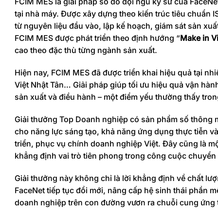
FCIM MES là giải pháp số do đội ngũ kỹ sư của FaceNet 
tại nhà máy. Được xây dựng theo kiến trúc tiêu chuẩn
từ nguyên liệu đầu vào, lập kế hoạch, giám sát sản xuất
FCIM MES được phát triển theo định hướng “
Make in V
cao theo đặc thù từng ngành sản xuất.
Hiện nay, FCIM MES đã được triển khai hiệu quả tại n
Việt Nhật Tân… Giải pháp giúp tối ưu hiệu quả vận hành
sản xuất và điều hành – một điểm yếu thường thấy tro
Giải thưởng Top Doanh nghiệp có sản phẩm số thông 
cho năng lực sáng tạo, khả năng ứng dụng thực tiễn v
triển, phục vụ chính doanh nghiệp Việt. Đây cũng là m
khẳng định vai trò tiên phong trong công cuộc chuyển
Giải thưởng này không chỉ là lời khẳng định về chất l
FaceNet tiếp tục đổi mới, nâng cấp hệ sinh thái phần 
doanh nghiệp trên con đường vươn ra chuỗi cung ứng 