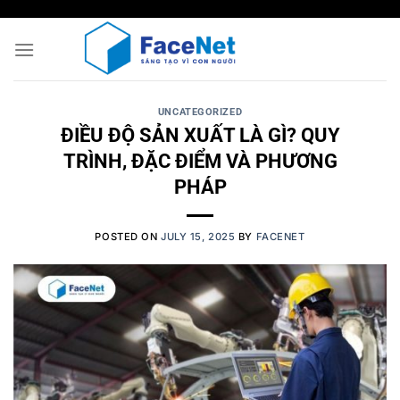
Skip
to
content
UNCATEGORIZED
ĐIỀU ĐỘ SẢN XUẤT LÀ GÌ? QUY
TRÌNH, ĐẶC ĐIỂM VÀ PHƯƠNG
PHÁP
POSTED ON
JULY 15, 2025
BY
FACENET