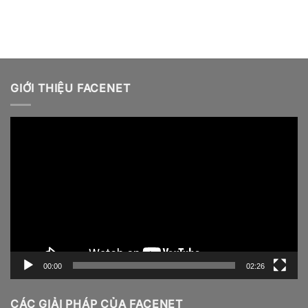
GIỚI THIỆU FACENET
Video
Player
00:00
02:26
CÁC GIẢI PHÁP CỦA FACENET