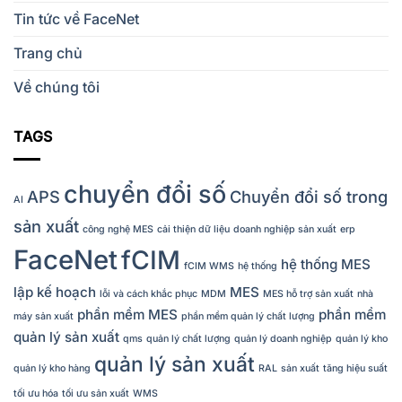
Tin tức về FaceNet
Trang chủ
Về chúng tôi
TAGS
chuyển đổi số
APS
Chuyển đổi số trong
AI
sản xuất
công nghệ MES
cải thiện dữ liệu
doanh nghiệp sản xuất
erp
FaceNet
fCIM
hệ thống MES
fCIM WMS
hệ thống
lập kế hoạch
MES
lỗi và cách khắc phục
MDM
MES hỗ trợ sản xuất
nhà
phần mềm MES
phần mềm
máy sản xuất
phần mềm quản lý chất lượng
quản lý sản xuất
qms
quản lý chất lượng
quản lý doanh nghiệp
quản lý kho
quản lý sản xuất
quản lý kho hàng
RAL
sản xuất
tăng hiệu suất
tối ưu hóa
tối ưu sản xuất
WMS