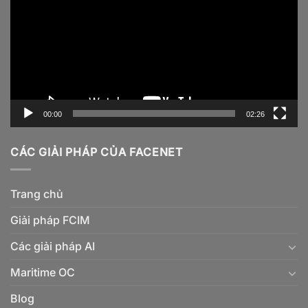
00:00
02:26
CÁC GIẢI PHÁP CỦA FACENET
Trang chủ
Giải pháp FCIM
Các giải pháp AI
Maritime OC
Blog