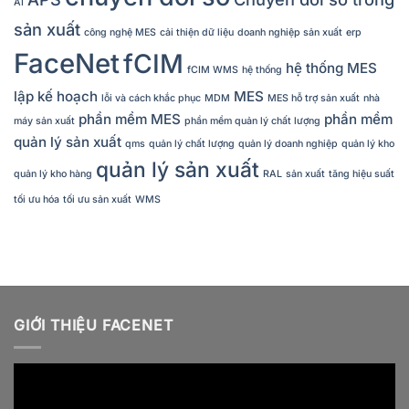
AI
sản xuất
công nghệ MES
cải thiện dữ liệu
doanh nghiệp sản xuất
erp
FaceNet
fCIM
hệ thống MES
fCIM WMS
hệ thống
lập kế hoạch
MES
lỗi và cách khắc phục
MDM
MES hỗ trợ sản xuất
nhà
phần mềm MES
phần mềm
máy sản xuất
phần mềm quản lý chất lượng
quản lý sản xuất
qms
quản lý chất lượng
quản lý doanh nghiệp
quản lý kho
quản lý sản xuất
quản lý kho hàng
RAL
sản xuất
tăng hiệu suất
tối ưu hóa
tối ưu sản xuất
WMS
GIỚI THIỆU FACENET
Video
Player