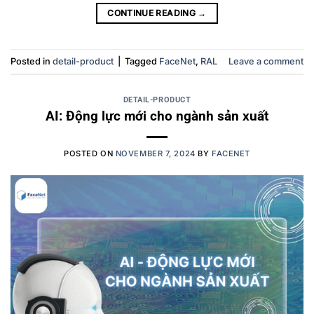
CONTINUE READING
→
Posted in
detail-product
|
Tagged
FaceNet
,
RAL
Leave a comment
DETAIL-PRODUCT
AI: Động lực mới cho ngành sản xuất
POSTED ON
NOVEMBER 7, 2024
BY
FACENET