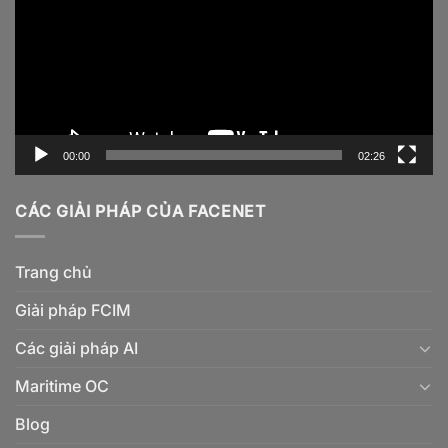
00:00
02:26
CÁC GIẢI PHÁP CỦA FACENET
Trang chủ
Giải pháp FCIM
Các giải pháp AI
Maritime OC
Blog