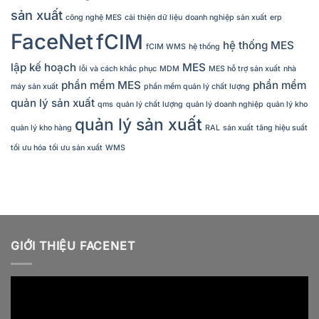
sản xuất
công nghệ MES
cải thiện dữ liệu
doanh nghiệp sản xuất
erp
FaceNet
fCIM
hệ thống MES
fCIM WMS
hệ thống
lập kế hoạch
MES
lỗi và cách khắc phục
MDM
MES hỗ trợ sản xuất
nhà
phần mềm MES
phần mềm
máy sản xuất
phần mềm quản lý chất lượng
quản lý sản xuất
qms
quản lý chất lượng
quản lý doanh nghiệp
quản lý kho
quản lý sản xuất
quản lý kho hàng
RAL
sản xuất
tăng hiệu suất
tối ưu hóa
tối ưu sản xuất
WMS
GIỚI THIỆU FACENET
Video
Player