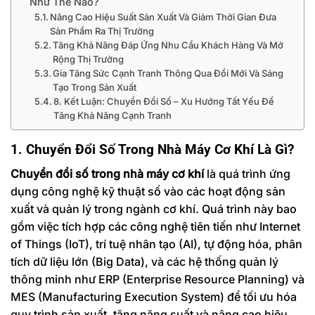
Như Thế Nào?
Nâng Cao Hiệu Suất Sản Xuất Và Giảm Thời Gian Đưa
Sản Phẩm Ra Thị Trường
Tăng Khả Năng Đáp Ứng Nhu Cầu Khách Hàng Và Mở
Rộng Thị Trường
Gia Tăng Sức Cạnh Tranh Thông Qua Đổi Mới Và Sáng
Tạo Trong Sản Xuất
8. Kết Luận: Chuyển Đổi Số – Xu Hướng Tất Yếu Để
Tăng Khả Năng Cạnh Tranh
1. Chuyển Đổi Số Trong Nhà Máy Cơ Khí Là Gì?
Chuyển đổi số trong nhà máy cơ khí
là quá trình ứng
dụng công nghệ kỹ thuật số vào các hoạt động sản
xuất và quản lý trong ngành cơ khí. Quá trình này bao
gồm việc tích hợp các công nghệ tiên tiến như Internet
of Things (IoT), trí tuệ nhân tạo (AI), tự động hóa, phân
tích dữ liệu lớn (Big Data), và các hệ thống quản lý
thông minh như ERP (Enterprise Resource Planning) và
MES (Manufacturing Execution System) để tối ưu hóa
quy trình sản xuất, tăng năng suất và nâng cao hiệu