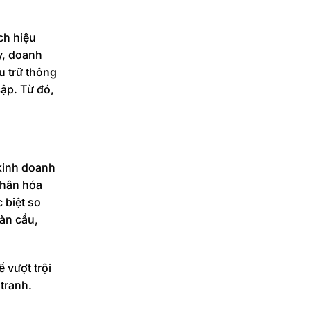
ch hiệu
y, doanh
ưu trữ thông
cập. Từ đó,
kinh doanh
nhân hóa
 biệt so
àn cầu,
 vượt trội
tranh.