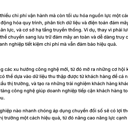
thiểu chi phí vận hành mà còn tối ưu hóa nguồn lực một cá
động hóa quy trình, phân tích dữ liệu và điện toán đám mâ
ân lực, và cơ sở hạ tầng truyền thống. Ví dụ, thay vì phải l
 thể chuyển sang lưu trữ đám mây an toàn và dễ dàng truy 
anh nghiệp tiết kiệm chi phí mà vẫn đảm bảo hiệu quả.
g các xu hướng công nghệ mới, từ đó mở ra những cơ hội 
có thể dựa vào dữ liệu thu thập được từ khách hàng để cá 
ầu thị trường, và tạo ra những trải nghiệm khách hàng khác
n tảng công nghệ giúp doanh nghiệp tiếp cận khách hàng to
ệu.
ghiệp nào nhanh chóng áp dụng chuyển đổi số sẽ có lợi thế
hị trường một cách hiệu quả, từ đó nâng cao năng lực cạnh 