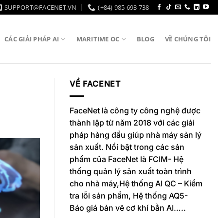
SUPPORT@FACENET.VN
(+84) 985 693 738
CÁC GIẢI PHÁP AI
MARITIME OC
BLOG
VỀ CHÚNG TÔI
VỀ FACENET
FaceNet là công ty công nghệ được
thành lập từ năm 2018 với các giải
pháp hàng đầu giúp nhà máy sản lý
sản xuất. Nổi bật trong các sản
phẩm của FaceNet là FCIM- Hệ
thống quản lý sản xuất toàn trình
cho nhà máy,Hệ thống AI QC – Kiểm
tra lỗi sản phẩm, Hệ thống AQ5-
Báo giá bản vẽ cơ khí bằn AI…..