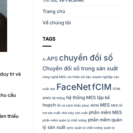
Trang chủ
Về chúng tôi
TAGS
chuyển đổi số
APS
AI
Chuyển đổi số trong sản xuất
uy trì và
công nghệ MES
cải thiện dữ liệu
doanh nghiệp sản
FaceNet
fCIM
xuất
erp
fCIM
nhu cầu
hệ thống MES
lập kế
WMS
hệ thống
hoạch
MES
lỗi và cách khắc phục
MDM
MES hỗ
phần mềm MES
trợ sản xuất
nhà máy sản xuất
iảm thiểu
phần mềm quản
phần mềm quản lý chất lượng
lý sản xuất
qms
quản lý chất lượng
quản lý